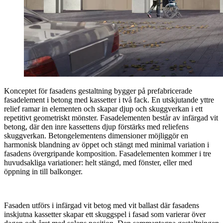
Konceptet för fasadens gestaltning bygger på prefabricerade
fasadelement i betong med kassetter i två fack. En utskjutande yttre
relief ramar in elementen och skapar djup och skuggverkan i ett
repetitivt geometriskt mönster. Fasadelementen består av infärgad vit
betong, där den inre kassettens djup förstärks med reliefens
skuggverkan. Betongelementens dimensioner möjliggör en
harmonisk blandning av öppet och stängt med minimal variation i
fasadens övergripande komposition. Fasadelementen kommer i tre
huvudsakliga variationer: helt stängd, med fönster, eller med
öppning in till balkonger.
Fasaden utförs i infärgad vit betog med vit ballast där fasadens
inskjutna kassetter skapar ett skuggspel i fasad som varierar över