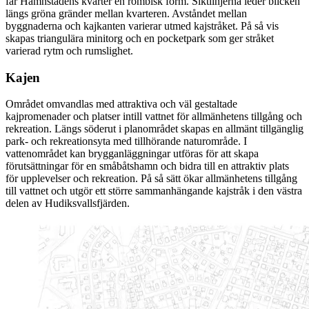
får Hamnstadens kvarter en rombisk form. Siktlinjerna leder blicken
längs gröna gränder mellan kvarteren. Avståndet mellan
byggnaderna och kajkanten varierar utmed kajstråket. På så vis
skapas triangulära minitorg och en pocketpark som ger stråket
varierad rytm och rumslighet.
Kajen
Området omvandlas med attraktiva och väl gestaltade
kajpromenader och platser intill vattnet för allmänhetens tillgång och
rekreation. Längs söderut i planområdet skapas en allmänt tillgänglig
park- och rekreationsyta med tillhörande naturområde. I
vattenområdet kan brygganläggningar utföras för att skapa
förutsättningar för en småbåtshamn och bidra till en attraktiv plats
för upplevelser och rekreation. På så sätt ökar allmänhetens tillgång
till vattnet och utgör ett större sammanhängande kajstråk i den västra
delen av Hudiksvallsfjärden.