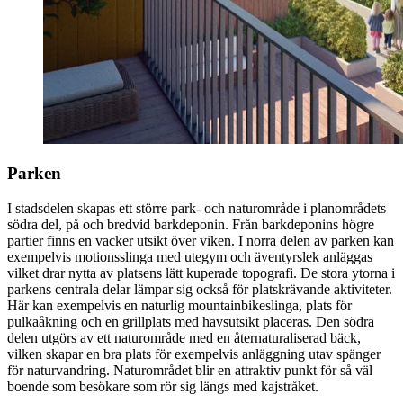
Parken
I stadsdelen skapas ett större park- och naturområde i planområdets
södra del, på och bredvid barkdeponin. Från barkdeponins högre
partier finns en vacker utsikt över viken. I norra delen av parken kan
exempelvis motionsslinga med utegym och äventyrslek anläggas
vilket drar nytta av platsens lätt kuperade topografi. De stora ytorna i
parkens centrala delar lämpar sig också för platskrävande aktiviteter.
Här kan exempelvis en naturlig mountainbikeslinga, plats för
pulkaåkning och en grillplats med havsutsikt placeras. Den södra
delen utgörs av ett naturområde med en åternaturaliserad bäck,
vilken skapar en bra plats för exempelvis anläggning utav spänger
för naturvandring. Naturområdet blir en attraktiv punkt för så väl
boende som besökare som rör sig längs med kajstråket.