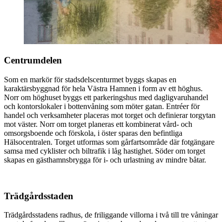
Centrumdelen
Som en markör för stadsdelscenturmet byggs skapas en
karaktärsbyggnad för hela Västra Hamnen i form av ett höghus.
Norr om höghuset byggs ett parkeringshus med dagligvaruhandel
och kontorslokaler i bottenvåning som möter gatan. Entréer för
handel och verksamheter placeras mot torget och definierar torgytan
mot väster. Norr om torget planeras ett kombinerat vård- och
omsorgsboende och förskola, i öster sparas den befintliga
Hälsocentralen. Torget utformas som gårfartsområde där fotgängare
samsa med cyklister och biltrafik i låg hastighet. Söder om torget
skapas en gästhamnsbrygga för i- och urlastning av mindre båtar.
Trädgårdsstaden
Trädgårdsstadens radhus, de friliggande villorna i två till tre våningar