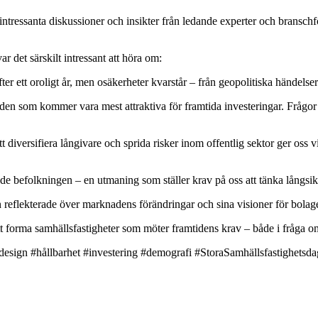
ntressanta diskussioner och insikter från ledande experter och branschf
r det särskilt intressant att höra om:
r ett oroligt år, men osäkerheter kvarstår – från geopolitiska händelser 
n som kommer vara mest attraktiva för framtida investeringar. Frågor so
diversifiera långivare och sprida risker inom offentlig sektor ger oss vi
befolkningen – en utmaning som ställer krav på oss att tänka långsiktig
reflekterade över marknadens förändringar och sina visioner för bolage
tt forma samhällsfastigheter som möter framtidens krav – både i fråga om
 #design #hållbarhet #investering #demografi #StoraSamhällsfastighetsd