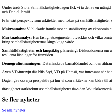
Under årets Stora Samhällsfastighetsdagen fick vi ta del av en mängd i
och Daniel Jernlif.
Från vårt perspektiv som arkitekter med fokus på samhällsfastigheter va
Makroanalys:
Vi blickade framåt mot en stabilisering av ekonomin efte
Marknadsanalys:
Hur fastighetssegmenten utvecklas och vilka område
kring samhällsfastigheternas långsiktiga värde.
Samhällsfastigheter och långsiktig planering:
Diskussionerna om att 
resilienta lösningar för framtiden.
Demografiutmaningen:
Det minskade barnafödandet och den åldrande 
Även VD-intervju där Nils Styf, VD på Hemsö, var intressant när han 
Dagen gav oss nya perspektiv på hur vi som arkitekter kan bidra till a
#fastigheter #arkitektur #samhällsfastigheter #a-sidanArkitektkontor
Se fler nyheter
Se alla nyheter