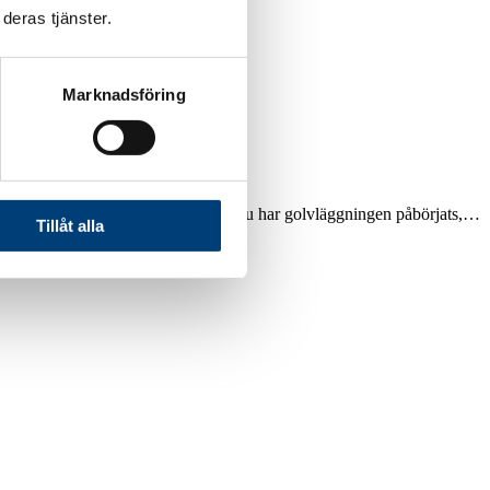
deras tjänster.
Marknadsföring
et och trapphallen renoveras. Just nu har golvläggningen påbörjats,…
Tillåt alla