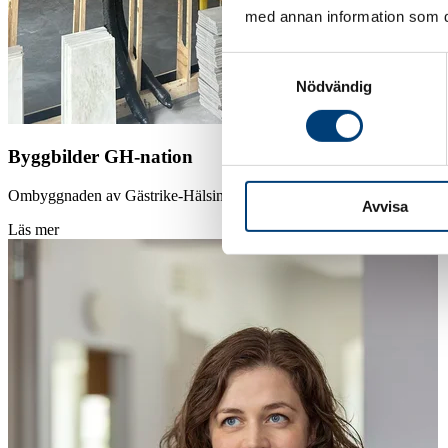
med annan information som du 
Samtyckesval
Nödvändig
Byggbilder GH-nation
Ombyggnaden av Gästrike-Hälsinge nation i Uppsala är i full gång. K
Avvisa
Läs mer