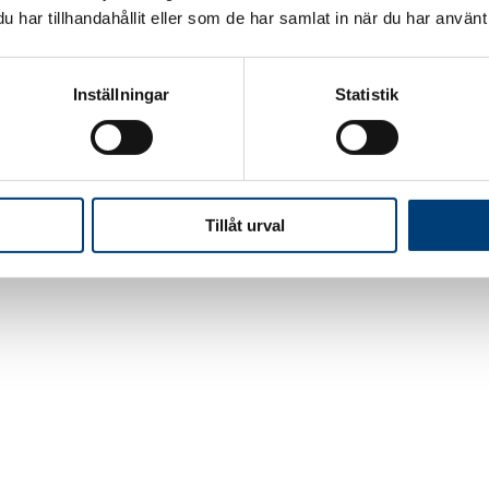
har tillhandahållit eller som de har samlat in när du har använt 
Inställningar
Statistik
öket byggs om, två nya barer håller på uppföras samt att Hälsingerumm
Tillåt urval