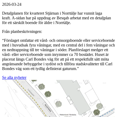
2026-03-24
Detaljplanen för kvarteret Stjärnan i Norrtälje har vunnit laga
kraft. A-sidan har på uppdrag av Besqab arbetat med en detaljplan
för ett särskilt boende för äldre i Norrtälje.
Från planbeskrivningen:
“Förslaget omfattar ett vård- och omsorgsboende eller serviceboende
med i huvudsak fyra våningar, med en central del i fem våningar och
en nedtrappning till tre våningar i söder. Planförslaget medger ett
vård- eller serviceboende som inrymmer ca 70 bostäder. Huset är
placerat längs Carl Bondes väg för att på ett respektfullt sätt möta
angränsande bebyggelse i sydöst och tillföra stadskvaliteter till Carl
Bondes väg som ett tydlig definierat gaturum.”
Se alla nyheter