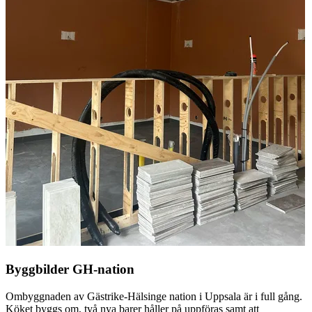
Byggbilder GH-nation
Ombyggnaden av Gästrike-Hälsinge nation i Uppsala är i full gång.
Köket byggs om, två nya barer håller på uppföras samt att