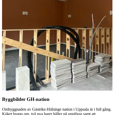
Byggbilder GH-nation
Ombyggnaden av Gästrike-Hälsinge nation i Uppsala är i full gång.
Köket byggs om, två nya barer håller på uppföras samt att