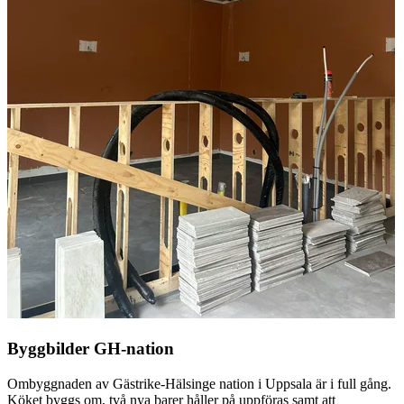
Byggbilder GH-nation
Ombyggnaden av Gästrike-Hälsinge nation i Uppsala är i full gång.
Köket byggs om, två nya barer håller på uppföras samt att