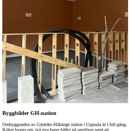
Byggbilder GH-nation
Ombyggnaden av Gästrike-Hälsinge nation i Uppsala är i full gång.
Köket byggs om, två nya barer håller på uppföras samt att